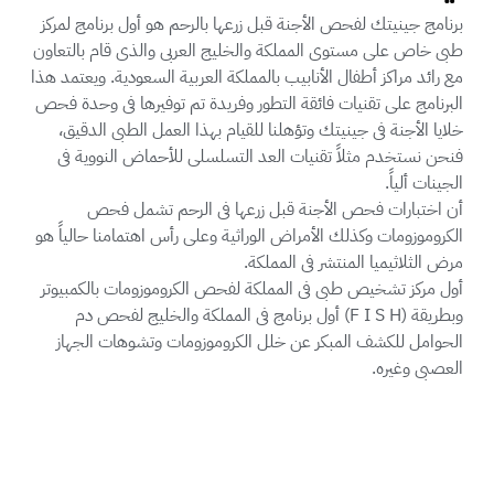
برنامج جينيتك لفحص الأجنة قبل زرعها بالرحم هو أول برنامج لمركز
طبى خاص على مستوى المملكة والخليج العربى والذى قام بالتعاون
مع رائد مراكز أطفال الأنابيب بالمملكة العربية السعودية. ويعتمد هذا
البرنامج على تقنيات فائقة التطور وفريدة تم توفيرها فى وحدة فحص
خلايا الأجنة فى جينيتك وتؤهلنا للقيام بهذا العمل الطبى الدقيق،
فنحن نستخدم مثلاً تقنيات العد التسلسلى للأحماض النووية فى
الجينات ألياً.
أن اختبارات فحص الأجنة قبل زرعها فى الرحم تشمل فحص
الكروموزومات وكذلك الأمراض الوراثية وعلى رأس اهتمامنا حالياً هو
مرض الثلاثيميا المنتشر فى المملكة.
أول مركز تشخيص طبى فى المملكة لفحص الكروموزومات بالكمبيوتر
وبطريقة (F I S H) أول برنامج فى المملكة والخليج لفحص دم
الحوامل للكشف المبكر عن خلل الكروموزومات وتشوهات الجهاز
العصبى وغيره.