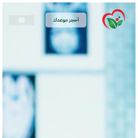
أحجز موعدك