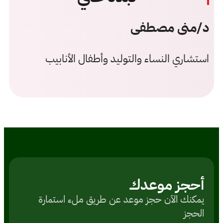
د/منى مصطفى
استشاري النساء والتوليد وأطفال الأنابيب
أحجز موعدك
یمكنك الآن حجز موعد عن طريق ملء استمارة
الحجز