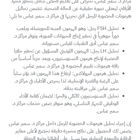
مراكز د. سمير عباس، نحرص على تقديم فحص شامل يتجاوز مجرد
الأرقام، ليعطي صورة حقيقية عن الحالة الصحية. تتضمن تحاليل
هرمونات الخصوبة للرجل التي نجريها في مراكز د. سمير عباس ما يلي:
تحليل FSH رجل: وهو الهرمون المنبه للحويصلة، ويلعب
دوراً جوهرياً في تحفيز إنتاج الحيوانات المنوية، وتوفر مراكز د.
سمير عباس أدق التقنيات لقياس مستوياته.
تحليل LH رجل: الهرمون اللوتيني المسؤول عن تحفيز خلايا
الخصية لإنتاج هرمون التستوستيرون، ويعد جزءاً أساسياً من
باقة هرمونات تقييم الخصوبة في مراكز د. سمير عباس.
تحليل هرمون البرولاكتين: ارتفاع هذا الهرمون قد يؤثر سلباً
على الرغبة والقدرة الإنجابية، لذا يحرص الأطباء في مراكز د.
سمير عباس على مراقبته بدقة.
تحليل التستوستيرون (الكلي والحر): لضمان كفاءة الأداء
الوظيفي للجهاز التناسلي، وهو متوفر ضمن خدمات مراكز د.
سمير عباس.
إن إجراء تحليل هرمونات الخصوبة للرجل داخل مراكز د. سمير عباس
يضمن لك الحصول على نتائج مخبرية دقيقة تخضع لأعلى معايير
الرقابة والجودة الدولية، مما يسهل على أطبائنا وضع الخطة