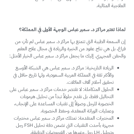
العلاجية المثالية.
لماذا تعتبر مراكز د. سمير عباس الوجهة الأولى في المملكة؟
إن السمعة الطيبة التي تتمتع بها مراكز د. سمير عباس لم تأتِ من
فراغ، بل هي نتاج عقود من الخبرة والريادة في مجال علاج العقم
والحقن المجهري. إليك ما يجعل مراكز د. سمير عباس الخيار الأمثل:
الريادة التاريخية: مراكز د. سمير عباس هي الشبكة الأوسع
والأكثر ثقة في المملكة العربية السعودية، ولها تاريخ حافل في
تحقيق أحلام آلاف العائلات.
الحلول المتكاملة: لا تقتصر خدمات مراكز د. سمير عباس على
التحاليل فقط، بل نقدم حلولاً تبدأ من تحليل هرمونات
الخصوبة للرجل وصولاً إلى تقنيات المساعدة على الإنجاب،
وعمليات الوراثة المعقدة، وحفظ الخصوبة.
المختبرات المتقدمة: تمتلك مراكز د. سمير عباس مختبرات
مجهزة بأحدث التقنيات التي تضمن دقة تحليل FSH رجل
وتحليل LH رجل وغيرها من الفحوصات الدقيقة.