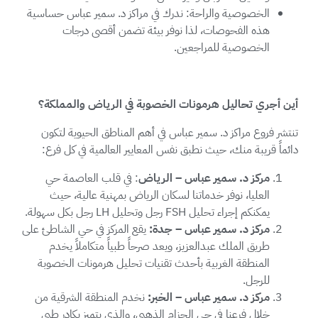
الخصوصية والراحة: ندرك في مراكز د. سمير عباس حساسية
هذه الفحوصات، لذا نوفر بيئة تضمن أقصى درجات
الخصوصية للمراجعين.
أين أجري تحاليل هرمونات الخصوبة في الرياض والمملكة؟
تنتشر فروع مراكز د. سمير عباس في أهم المناطق الحيوية لتكون
دائماً قريبة منك، حيث نطبق نفس المعايير العالمية في كل فرع:
مركز د. سمير عباس – الرياض
: في قلب العاصمة حي
العليا، نوفر خدماتنا لسكان الرياض بمهنية عالية، حيث
يمكنكم إجراء تحليل FSH رجل وتحليل LH رجل بكل سهولة.
مركز د. سمير عباس – جدة:
يقع المركز في حي الشاطئ على
طريق الملك عبدالعزيز، ويعد صرحاً طبياً متكاملاً يخدم
المنطقة الغربية بأحدث تقنيات تحليل هرمونات الخصوبة
للرجل.
مركز د. سمير عباس – الخبر:
نخدم المنطقة الشرقية من
خلال فرعنا في حي الحزام الذهبي، والذي يتميز بكادر طبي