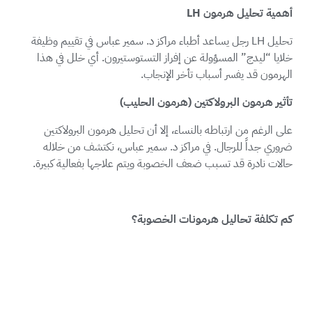
أهمية تحليل هرمون
LH
تحليل LH رجل يساعد أطباء مراكز د. سمير عباس في تقييم وظيفة
خلايا “ليدج” المسؤولة عن إفراز التستوستيرون. أي خلل في هذا
الهرمون قد يفسر أسباب تأخر الإنجاب.
تأثير هرمون البرولاكتين (هرمون الحليب)
على الرغم من ارتباطه بالنساء، إلا أن تحليل هرمون البرولاكتين
ضروري جداً للرجال. في مراكز د. سمير عباس، نكتشف من خلاله
حالات نادرة قد تسبب ضعف الخصوبة ويتم علاجها بفعالية كبيرة.
كم تكلفة تحاليل هرمونات الخصوبة؟
في مراكز د. سمير عباس، نحن نؤمن بالشفافية المطلقة مع مراجعينا.
تكلفة تحليل هرمونات الخصوبة للرجل تختلف بناءً على عدد
الفحوصات المطلوبة ضمن الباقة التشخيصية. ومع ذلك، تحرص
مراكز د. سمير عباس دائماً على تقديم: