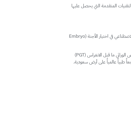
تقنيات المتقدمة التي يحصل عليها
في عام 2026، تستمر مراكز د. سمير عباس في قيادة القافلة التقنية. نحن نطبق في مراكز د. سمير عباس تقنيات الذكاء الاصطناعي في اختيار الأجنة (Embryo
كما تبرز تقنيات أطفال الأنابيب الحديثة في مراكز د. سمير عباس من خلال وحدة الوراثة المتقدمة، حيث يتم إجراء الفحص الوراثي ما قبل الانغراس (PGT)
اً طبياً عالمياً على أرض سعودية.
م علاج تأخر الإنجاب في جدة والرياض
لفرع الرئيسي الذي يضم أحدث وحدات
ة ومدعومة بأمهر استشاري عقم في