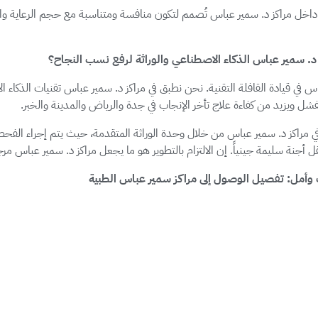
داخل مراكز د. سمير عباس تُصمم لتكون منافسة ومتناسبة مع حجم الرعاية وال
جنة سليمة جينياً. إن الالتزام بالتطوير هو ما يجعل مراكز د. سمير عباس مرجع
 وأمل: تفصيل الوصول إلى مراكز سمير عباس الطبية
 مراجعيها، لذا وفرت أربعة فروع رئيسية تعمل بنفس الكفاءة والمعايير لتقدي
مراكز د. سمير عباس في موقع استراتيجي على طريق الملك عبدالعزيز، ويعد ا
لعاصمة، توفر مراكز د. سمير عباس لمرتاديها في حي العليا تجربة علاجية فاخر