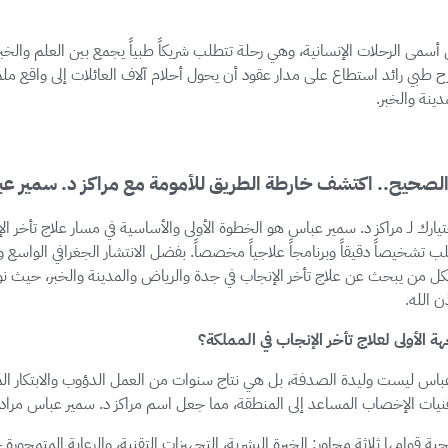
أسمى الرحلات الإنسانية، وهي رحلة تتطلب شريكاً طبياً يجمع بين العلم والخبر
ح طبي رائد استطاع على مدار عقود أن يحول أحلام آلاف العائلات إلى واقع ملموس
ينة والخبر.
ز الصحيح.. اكتشف خارطة الطريق للأمومة مع مراكز د. سمير ع
تيارك لـ مراكز د. سمير عباس هو الخطوة الأولى والأساسية في مسار علاج تأخر ال
خيصاً دقيقاً وبرنامجاً علاجياً مخصصاً. بفضل الانتشار الجغرافي الواسع وال
كل من يبحث عن علاج تأخر الإنجاب في جدة والرياض والمدينة والخبر، حيث نو
ن الله.
ة الأولى لعلاج تأخر الإنجاب في المملكة؟
ير عباس ليست وليدة الصدفة، بل هي نتاج سنوات من العمل الدؤوب والابتكار ال
يات الإخصاب المساعد إلى المنطقة، مما جعل اسم مراكز د. سمير عباس مرادفاً
ة قوامها ثلاثة محاور: الخبرة البشرية، التجهيزات التقنية، والرعاية المتمحورة