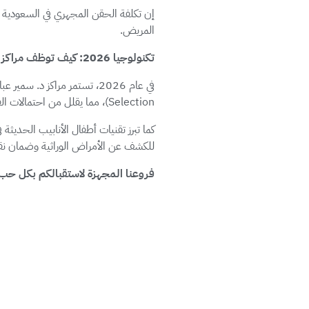
إن تكلفة الحقن المجهري في السعودية 
المريض.
تكنولوجيا 2026: كيف توظف مراكز د. سمير عباس الذكاء الاصطناعي والوراثة لرفع نسب النجاح؟
Selection)، مما يقلل من احتمالات الفشل ويزيد من كفاءة علاج تأخر الإنجاب في جدة والرياض والمدينة والخبر.
للكشف عن الأمراض الوراثية وضمان نقل أ
فروعنا المجهزة لاستقبالكم بكل حب
تحرص مراكز د. سمير عباس على القرب من
والمدينة والخبر:
جدة – حي الشاطئ
: يقع فرع 
الإخصاب في المنطقة الغربية.
الرياض – حي العليا
: في قلب ا
الرياض.