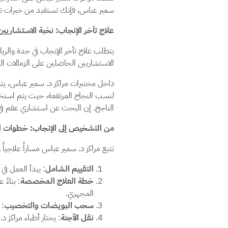
سمير عباس، فإنك تستفيد من خبرات تر
علاج تأخر الإنجاب: نخبة الاستشاريي
يتطلب علاج تأخر الإنجاب في جدة والري
الاستشاريين الحاصلين على الزمالات ا
داخل مختبرات مراكز د. سمير عباس، يتم
لنسب النجاح المرتفعة، حيث يتم استخد
الناجح. إن البحث عن استشاري عقم في ال
من التشخيص إلى الإنجاب: خطوات الع
تتبع مراكز د. سمير عباس مساراً علاجيا
التقييم الشامل
: يبدأ العمل في
خطة العلاج المخصصة
: بناءً
المجهري.
سحب البويضات والتخصيب
: 
نقل الأجنة
: يختار أطباء مراكز 