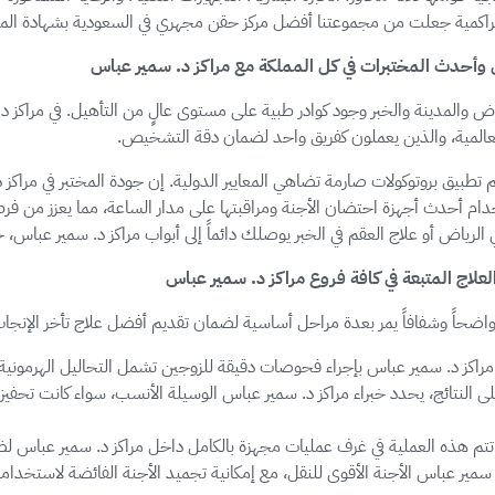
اكمية جعلت من مجموعتنا أفضل مركز حقن مجهري في السعودية بشهادة المرض
ن وأحدث المختبرات في كل المملكة مع مراكز د. سمير عباس
اض والمدينة والخبر وجود كوادر طبية على مستوى عالٍ من التأهيل. في مراكز
لعالمية، والذين يعملون كفريق واحد لضمان دقة التشخيص.
 تطبيق بروتوكولات صارمة تضاهي المعايير الدولية. إن جودة المختبر في مراك
ام أحدث أجهزة احتضان الأجنة ومراقبتها على مدار الساعة، مما يعزز من ف
رياض أو علاج العقم في الخبر يوصلك دائماً إلى أبواب مراكز د. سمير عباس، ح
لاج المتبعة في كافة فروع مراكز د. سمير عباس
ً واضحاً وشفافاً يمر بعدة مراحل أساسية لضمان تقديم أفضل علاج تأخر الإنجا
 مراكز د. سمير عباس بإجراء فحوصات دقيقة للزوجين تشمل التحاليل الهرمونية،
 على النتائج، يحدد خبراء مراكز د. سمير عباس الوسيلة الأنسب، سواء كانت تحفيز 
تتم هذه العملية في غرف عمليات مجهزة بالكامل داخل مراكز د. سمير عباس لض
د. سمير عباس الأجنة الأقوى للنقل، مع إمكانية تجميد الأجنة الفائضة لاستخدامها