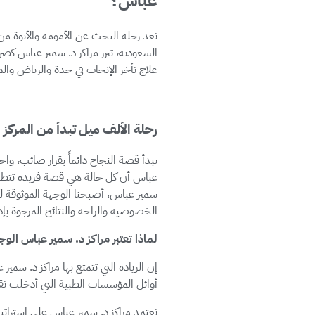
عباس؟
تعد رحلة البحث عن الأمومة والأبوة من 
السعودية، تبرز مراكز د. سمير عباس كصر
علاج تأخر الإنجاب في جدة والرياض والمد
رحلة الألف ميل تبدأ من المرك
تبدأ قصة النجاح دائماً بقرار صائب، واخ
عباس أن كل حالة هي قصة فريدة تتطلب تش
سمير عباس، أصبحنا الوجهة الموثوقة ل
الخصوصية والراحة والنتائج المرجوة بإذ
لماذا تعتبر مراكز د. سمير عباس الوجه
إن الريادة التي تتمتع بها مراكز د. سم
أوائل المؤسسات الطبية التي أدخلت تقن
تعتمد مراكز د. سمير عباس على استراتيجي