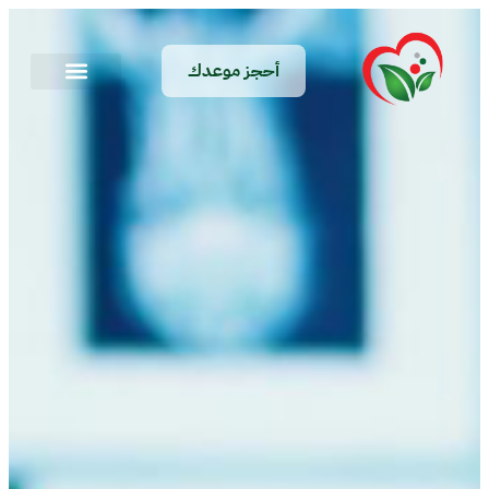
أحجز موعدك